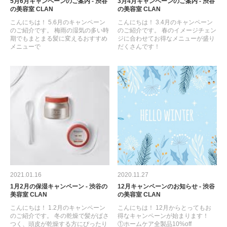
5月6月キャンペーンのご案内 - 渋谷
3月4月キャンペーンのご案内 - 渋谷
の美容室 CLAN
の美容室 CLAN
こんにちは！ 5.6月のキャンペーン
こんにちは！ 3.4月のキャンペーン
のご紹介です。 梅雨の湿気の多い時
のご紹介です。 春のイメージチェン
期でもまとまる髪に変えるおすすめ
ジに合わせてお得なメニューが盛り
メニューで
だくさんです！
2021.01.16
2020.11.27
1月2月の保湿キャンペーン - 渋谷の
12月キャンペーンのお知らせ - 渋谷
美容室 CLAN
の美容室 CLAN
こんにちは！ 1.2月のキャンペーン
こんにちは！ 12月からとってもお
のご紹介です。 冬の乾燥で髪がぱさ
得なキャンペーンが始まります！
つく、頭皮が乾燥する方にぴったり
①ホームケア全製品10%off