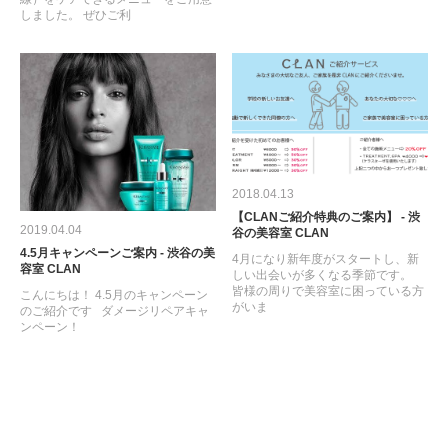
しました。 ぜひご利
2018.04.13
【CLANご紹介特典のご案内】 - 渋
2019.04.04
谷の美容室 CLAN
4.5月キャンペーンご案内 - 渋谷の美
4月になり新年度がスタートし、新
容室 CLAN
しい出会いが多くなる季節です。
皆様の周りで美容室に困っている方
こんにちは！ 4.5月のキャンペーン
がいま
のご紹介です ダメージリペアキャ
ンペーン！