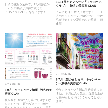
10.11月キャンペーン「フュジオ ス
日頃の感謝を込めて、12月限定のホ
クラブ」 - 渋谷の美容室 CLAN
ームケア製品がお得に買える
こんにちは！ 坂入上総です！ 10.11
『HAPPY SALE』を行います！
月のキャンペーンご紹介です！ 抜け
毛が増えやすい夏終わりの季節、 頭
皮環
2019.06.16
6,7月【髪のまとまり】キャンペー
ン - 渋谷の美容室 CLAN
2019.09.16
今年もあっという間に半分経過しま
8.9月 キャンペーン情報 - 渋谷の美
すね。 ６月に入り気温、湿度も上が
容室 CLAN
り髪がまとまりにくくなってしまい
夏が終わり秋に入り過ごしやすくな
ます。
りましたね。 夏のダメージ（紫外
線）をケアできるメニューをご用意