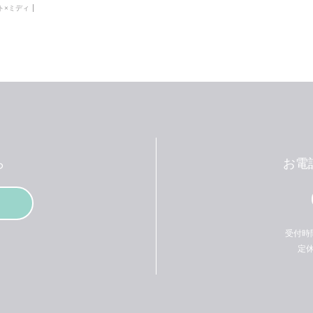
ト×ミディ
ら
お電
受付時間：
定